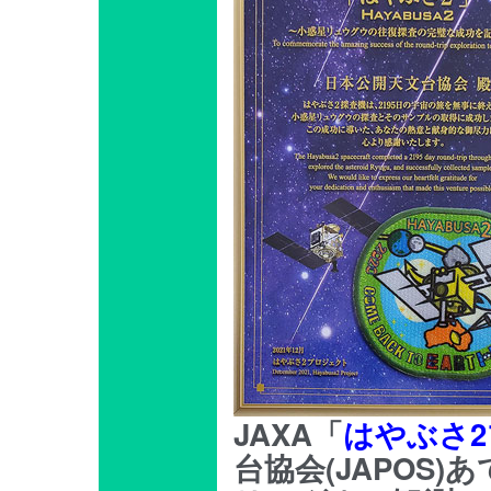
JAXA「
はやぶさ
台協会(JAPOS