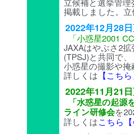
立候補と選挙管理
掲載しました。立
2022年12月2
「小惑星2001 
JAXAはやぶさ2
(TPSJ)と共同
小惑星の撮影や掩
詳しくは
【こちら
2022年11月2
「水惑星の起源を
を2
ライン研修会
詳しくは
こちら【