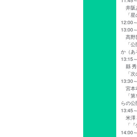
11:45
井阪あ
「星の
12:0
13:0
髙野敦
「公開
か（あ
13:1
縣 秀
「次の
13:3
宮本孝
「第1
らの公
13:45
米澤 
「『公
14:00