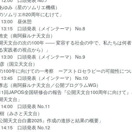
～12:00 口頭発表 No.7
ゆみ（星のソムリエ機構）
ソムリエ®20周年にむけて」
0～13:00 昼休憩
0～13:15 口頭発表（メインテーマ） No.8
史（南阿蘇ルナ天文台）
天文台の次の100年 —— 変容する社会の中で、私たちは何
る実践者の視点から）」
5～13:30 口頭発表（メインテーマ） No.9
彦（国立天文台）
100年に向けての一考察 ーアストロセラピーの可能性につ
0～13:45 口頭発表（メインテーマ） No.10
志（南阿蘇ルナ天文台／公開プログラムWG）
1回JAPOS全国研修会の報告『公開天文台100周年に向けて
開天文台」
～14:00 口頭発表 No.11
樹（みさと天文台）
開天文台白書2025』作成の進捗と結果の概要」
～14:15 口頭発表 No.12