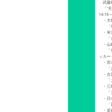
武藤祐
「“天
14:1
・大朝
「埼玉
・米澤
「公開
・山﨑
「生成
ッカー
・宮本
「共
・古屋
「スタ
・三島
「天文
・日本
「日本
・若藤