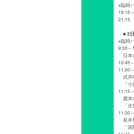
※臨時バ
19:1
21:1
■ 
※臨時バ
9:30～
日本公
10:4
11:0
武井咲
「小惑星
11:1
鹿本
「次世
11:3
長井知
「国際