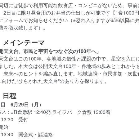
周辺には徒歩で利用可能な飲食店・コンビニがないため、事前
、2日目に限り昼食用のお弁当の仕出しが可能です【1食1000
にフォームでお知らせください（※恐れ入りますが6/26以降に
費を徴収致します）。
）メインテーマ
開天文台、市民と宇宙をつなぐ次の100年へ」
天文台はこの100年、各地域の個性と課題の中で、星空を入口
ました。本大会は公開天文台100年・各地域の歩みとこれから
、未来へのヒントを編み直します。地域連携・市民参加・次世
年に向けた“ひらかれた天文台”のあり方を探ります。
）日程
1日目 6月29日（月）
ス：JR倉敷駅 12:40発 ライフパーク倉敷 13:00着
～13:30 受付
開始
0～13:40 開会式・諸連絡