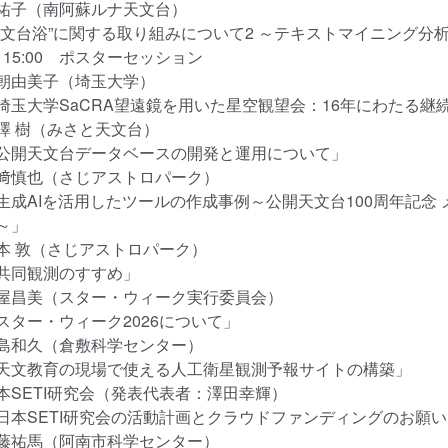
子（南阿蘇ルナ天文台）
文台浴”に関する取り組みについて2 ～テキストマイニング分
5～15:00 ポスターセッション
由美子（埼玉大学）
大学SaCRA望遠鏡を用いた星空観望会：16年にわたる継
 樹（みさと天文台）
天文台データベースの開発と運用について」
慎也（さじアストロパーク）
AIを活用したツールの作成事例～公開天文台100周年記念 
～」
 敦（さじアストロパーク）
同観測のすすめ」
昌美（スター・ウィーク実行委員会）
ー・ウィーク2026について」
和久（倉敷科学センター）
教育の現場で使える人工衛星観測予報サイトの構築」
SETI研究会（発表代表者：澤田幸輝）
SETI研究会の活動計画とクラウドファンディングのお願い
祐馬（阿南市科学センター）