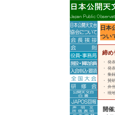
日本
つい
締め
発表
発表
集録
賛助
弁当
現
開催