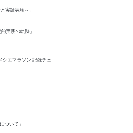
析と実証実験～」
続的実践の軌跡」
メシエマラソン 記録チェ
について」