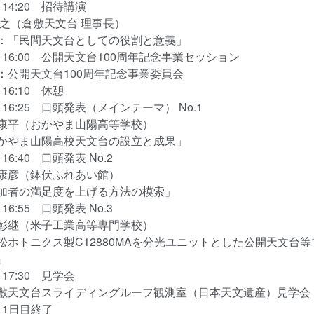
0～14:20 招待講演
之（倉敷天文台 理事長）
「民間天文台としての役割と意義」
5～16:00 公開天文台100周年記念事業セッション
公開天文台100周年記念事業委員会
～16:10 休憩
0～16:25 口頭発表（メインテーマ） No.1
平（おかやま山陽高等学校）
やま山陽高校天文台の設立と成果」
～16:40 口頭発表 No.2
彦（鉢伏ふれあい館）
者の満足度を上げる方法の模索」
～16:55 口頭発表 No.3
継（米子工業高等専門学校）
ホトニクス製C12880MAを分光ユニットとした公開天文台
」
0～17:30 見学会
天文台スライディングルーフ観測室（日本天文遺産）見学会
0 1日目終了