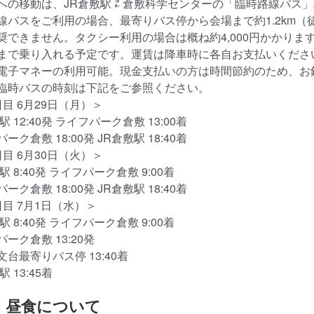
への移動は、JR倉敷駅 ⇄ 倉敷科学センターの「臨時路線バス
線バスをご利用の場合、最寄りバス停から会場まで約1.2km（
奨できません。タクシー利用の場合は概ね約4,000円かかりま
まで乗り入れる予定です。運賃は降車時に各自お支払いください
電子マネーの利用可能。現金支払いの方は時間節約のため、お
臨時バスの時刻は下記をご参照ください。
日目 6月29日（月）＞
駅 12:40発 ライフパーク倉敷 13:00着
ーク倉敷 18:00発 JR倉敷駅 18:40着
日目 6月30日（火）＞
駅 8:40発 ライフパーク倉敷 9:00着
ーク倉敷 18:00発 JR倉敷駅 18:40着
日目 7月1日（水）＞
駅 8:40発 ライフパーク倉敷 9:00着
ーク倉敷 13:20発
台最寄りバス停 13:40着
駅 13:45着
）昼食について