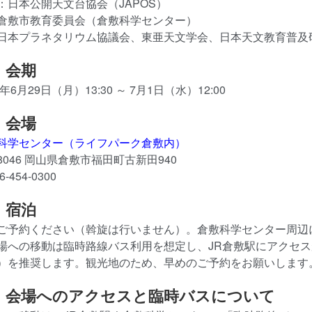
：日本公開天文台協会（JAPOS）
倉敷市教育委員会（倉敷科学センター）
日本プラネタリウム協議会、東亜天文学会、日本天文教育普及
）会期
6年6月29日（月）13:30 ～ 7月1日（水）12:00
）会場
科学センター（ライフパーク倉敷内）
-8046 岡山県倉敷市福田町古新田940
6-454-0300
）宿泊
ご予約ください（斡旋は行いません）。倉敷科学センター周辺
場への移動は臨時路線バス利用を想定し、JR倉敷駅にアクセ
）を推奨します。観光地のため、早めのご予約をお願いします
）会場へのアクセスと臨時バスについて