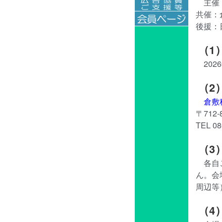
主催
共催：
後援：
（1
202
（2
倉敷
〒712
TEL 08
（3
各自
ん。会
周辺等
（4