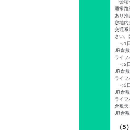
会場
通常路
あり推
敷地内
交通系
さい。
＜1
JR倉敷
ライフパ
＜2
JR倉敷
ライフパ
＜3
JR倉敷
ライフパ
倉敷天文
JR倉敷
（5