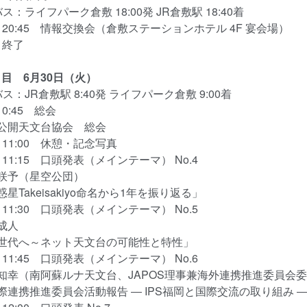
ス：ライフパーク倉敷 18:00発 JR倉敷駅 18:40着
5～20:45 情報交換会（倉敷ステーションホテル 4F 宴会場）
5 終了
2日目 6月30日（火）
ス：JR倉敷駅 8:40発 ライフパーク倉敷 9:00着
10:45 総会
開天文台協会 総会
5～11:00 休憩・記念写真
0～11:15 口頭発表（メインテーマ） No.4
予（星空公団）
Takeisakiyo命名から1年を振り返る」
5～11:30 口頭発表（メインテーマ） No.5
成人
代へ～ネット天文台の可能性と特性」
0～11:45 口頭発表（メインテーマ） No.6
幸（南阿蘇ルナ天文台、JAPOS理事兼海外連携推進委員会
連携推進委員会活動報告 ― IPS福岡と国際交流の取り組み 