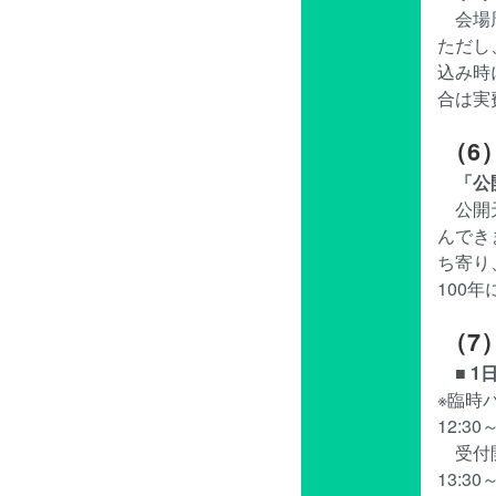
会場
ただし
込み時
合は実
（6
「公
公開
んでき
ち寄り
100
（7
■ 
※臨時バ
12:30
受付
13:3