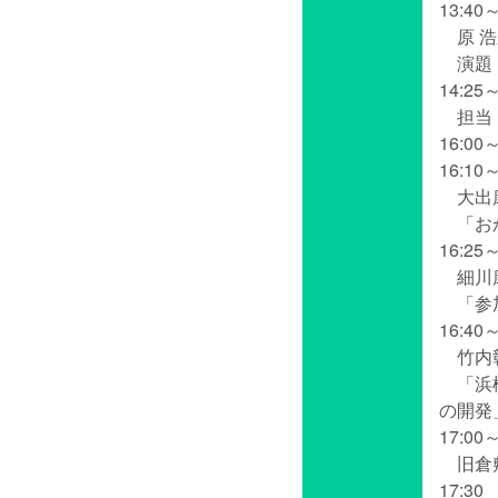
13:4
原 浩
演題：
14:2
担当：
16:00
16:1
大出康
「おか
16:25
細川康
「参加
16:40
竹内彰
「浜松
の開発
17:0
旧倉敷
17:3